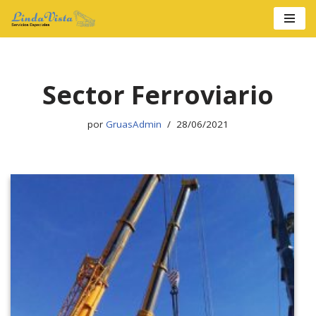
Saltar
al
contenido
Sector Ferroviario
por
GruasAdmin
28/06/2021